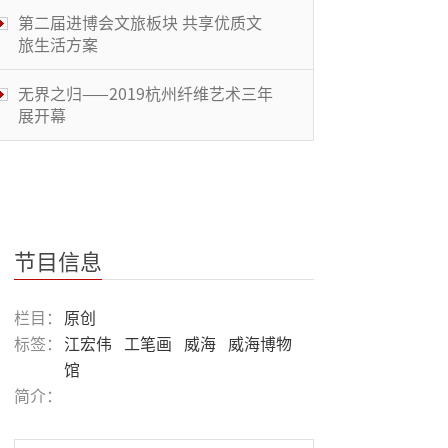
第二届进博会文旅板块 共享优质文
旅生活方案
无界之归——2019杭州纤维艺术三年
展开幕
李庚/霜凝双人展“非常道”于沪开
幕
金色吉祥：中蒙友谊在国家艺术中传
承
节目信息
“凌听”现场——艺术与生活沙龙
栏目：
原创
标签：
江宏伟
工笔画
威海
威海博物
馆
有盐看展团：中央美院——安尼施卡
简介：
普尔