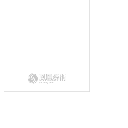
泰康空间在这个离京城最近的“天
堂”策划了“一日”和“十年”
儿童优先|周洲：儿童优先的前沿阵
地——好家庭与好父母
儿童优先|圆桌论坛——教育智慧 启
迪未来
儿童优先|王飞：儿童文娱产业从量
变到质变
儿童优先|汤明磊：人群大发心 产业
大格局 时代大愿景
儿童优先|李风：儿童优先的的坚强
保障——好身体与好未来
儿童优先|兰海：儿童优先的主动力