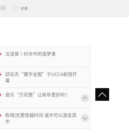
收藏
沈凌昊丨时光中的造梦者
邱志杰“寰宇全图”于UCCA新馆开
幕
音乐“万花筒”让新年更好听！
陈琦|无需穿越时间 或许可以游走其
中