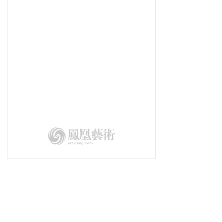
幻城丨古老文明与现代科技的交织
艺术翻转地方经济：日本「濑户内国
际艺术节」
墨韵语丝有知音丨《金耀基教授书法
及文献收藏展》在京开幕
用文化艺术塑造城市灵魂丨第二届深
圳“琵鹭杯”隆重举行
第二届深圳“琵鹭杯”丨演讲嘉宾
乔纳斯·斯坦普
第二届深圳“琵鹭杯”|总策划王中
第二届深圳“琵鹭杯”丨用文化艺术