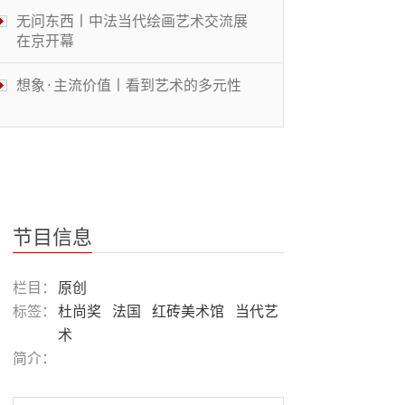
无问东西丨中法当代绘画艺术交流展
在京开幕
想象·主流价值丨看到艺术的多元性
体操结合MJ舞步 美大学体操选手走
红
被遮蔽的桃花源丨中国传统文化与当
代艺术的碰撞
节目信息
风景画展丨穿越大洋的艺术
栏目：
原创
标签：
杜尚奖
法国
红砖美术馆
当代艺
术
鉴往知来丨华人教育名家共话“大艺
简介：
术”