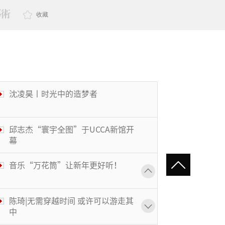
收藏
沈凌昊丨时光中的造梦者
邱志杰“寰宇全图”于UCCA新馆开
幕
音乐“万花筒”让新年更好听！
陈琦|无需穿越时间 或许可以游走其
中