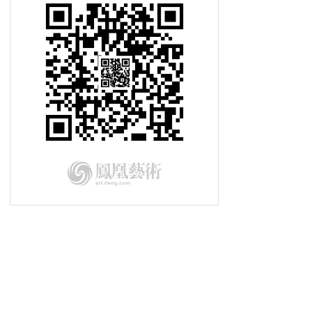
幻城丨古老文明与现代科技的交织
艺术翻转地方经济：日本「濑户内国
际艺术节」
墨韵语丝有知音丨《金耀基教授书法
及文献收藏展》在京开幕
用文化艺术塑造城市灵魂丨第二届深
圳“琵鹭杯”隆重举行
第二届深圳“琵鹭杯”丨演讲嘉宾
乔纳斯·斯坦普
第二届深圳“琵鹭杯”|总策划王中
第二届深圳“琵鹭杯”丨用文化艺术