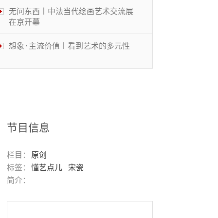
无问东西丨中法当代绘画艺术交流展
在京开幕
想象·主流价值丨看到艺术的多元性
体操结合MJ舞步 美大学体操选手走
红
被遮蔽的桃花源丨中国传统文化与当
代艺术的碰撞
节目信息
风景画展丨穿越大洋的艺术
栏目：
原创
标签：
懂艺点儿
宋瓷
简介：
鉴往知来丨华人教育名家共话“大艺
术”