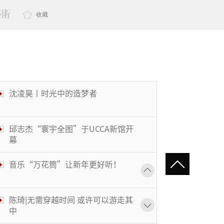
收藏
沈凌昊丨时光中的造梦者
邱志杰“寰宇全图”于UCCA新馆开
幕
音乐“万花筒”让新年更好听！
陈琦|无需穿越时间 或许可以游走其
中