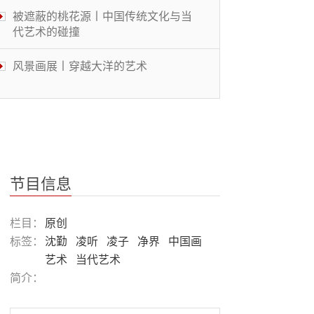
被遮蔽的桃花源丨中国传统文化与当
代艺术的碰撞
风景画展丨穿越大洋的艺术
鉴往知来丨华人教育名家共话“大艺
术”
幻城丨古老文明与现代科技的交织
节目信息
艺术翻转地方经济：日本「濑户内国
栏目：
原创
际艺术节」
标签：
沈勤
凌听
凌子
净界
中国画
艺术
当代艺术
墨韵语丝有知音丨《金耀基教授书法
简介：
及文献收藏展》在京开幕