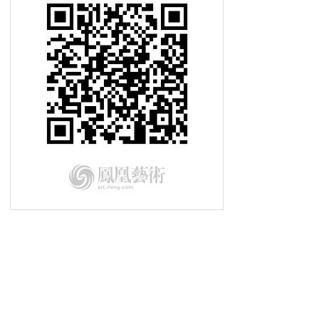
幻城丨古老文明与现代科技的交织
艺术翻转地方经济：日本「濑户内国
际艺术节」
墨韵语丝有知音丨《金耀基教授书法
及文献收藏展》在京开幕
用文化艺术塑造城市灵魂丨第二届深
圳“琵鹭杯”隆重举行
第二届深圳“琵鹭杯”丨演讲嘉宾
乔纳斯·斯坦普
第二届深圳“琵鹭杯”|总策划王中
第二届深圳“琵鹭杯”丨用文化艺术