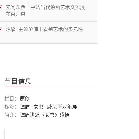
无问东西丨中法当代绘画艺术交流展
在京开幕
想象·主流价值丨看到艺术的多元性
体操结合MJ舞步 美大学体操选手走
红
被遮蔽的桃花源丨中国传统文化与当
代艺术的碰撞
节目信息
风景画展丨穿越大洋的艺术
栏目：
原创
标签：
谭盾
女书
威尼斯双年展
简介：
谭盾讲述《女书》感悟
鉴往知来丨华人教育名家共话“大艺
术”