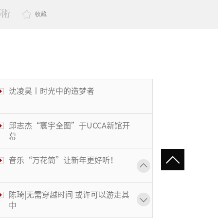
收藏
沈凌昊丨时光中的造梦者
邱志杰“寰宇全图”于UCCA新馆开
幕
音乐“万花筒”让新年更好听！
陈琦|无需穿越时间 或许可以游走其
中