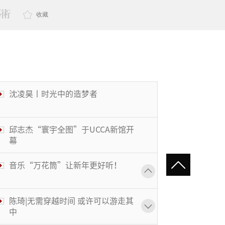
收藏
沈凌昊丨时光中的造梦者
邱志杰“寰宇全图”于UCCA新馆开
幕
音乐“万花筒”让新年更好听！
陈琦|无需穿越时间 或许可以游走其
中