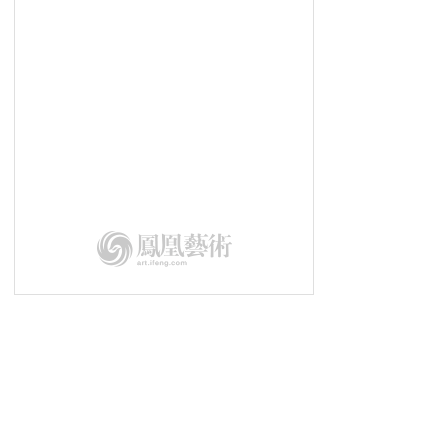
幻城丨古老文明与现代科技的交织
艺术翻转地方经济：日本「濑户内国
际艺术节」
墨韵语丝有知音丨《金耀基教授书法
及文献收藏展》在京开幕
用文化艺术塑造城市灵魂丨第二届深
圳“琵鹭杯”隆重举行
第二届深圳“琵鹭杯”丨演讲嘉宾
乔纳斯·斯坦普
第二届深圳“琵鹭杯”|总策划王中
第二届深圳“琵鹭杯”丨用文化艺术