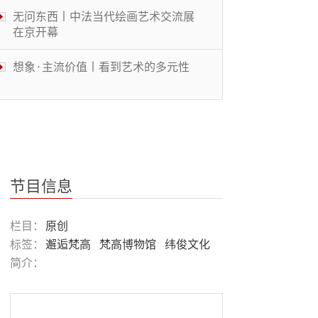
无问东西丨中法当代绘画艺术交流展
在京开幕
想象·主流价值丨看到艺术的多元性
体操结合MJ舞步 美大学体操选手走
红
被遮蔽的桃花源丨中国传统文化与当
代艺术的碰撞
节目信息
风景画展丨穿越大洋的艺术
栏目：
原创
标签：
邂逅梵高
梵高博物馆
纬俊文化
简介：
鉴往知来丨华人教育名家共话“大艺
术”