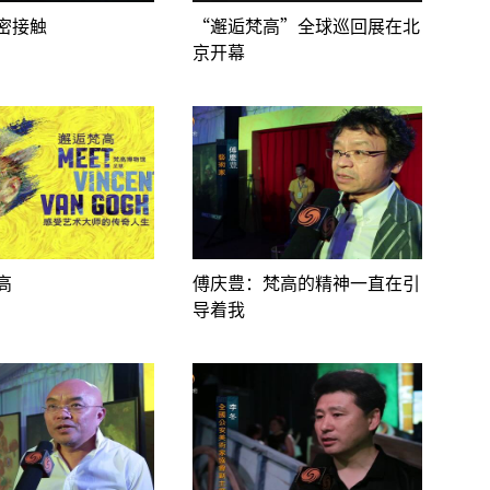
密接触
“邂逅梵高”全球巡回展在北
京开幕
高
傅庆豊：梵高的精神一直在引
导着我