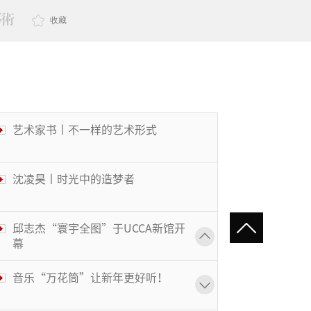
收藏
艺术家书丨不一样的艺术形式
沈凌昊丨时光中的造梦者
邱志杰“寰宇全图”于UCCA新馆开
幕
音乐“万花筒”让新年更好听！