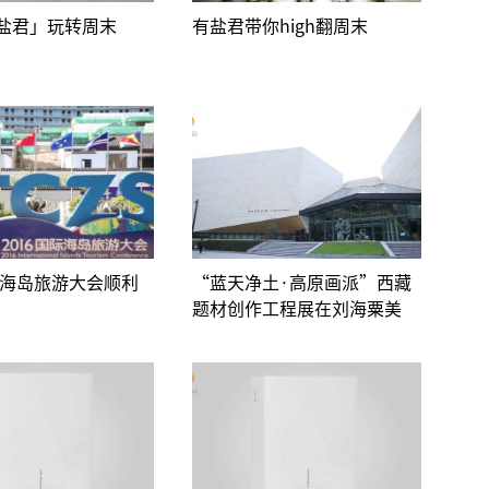
盐君」玩转周末
有盐君带你high翻周末
国际海岛旅游大会顺利
“蓝天净土·高原画派”西藏
题材创作工程展在刘海粟美