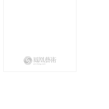
鉴往知来丨华人教育名家共话“大艺
术”
幻城丨古老文明与现代科技的交织
艺术翻转地方经济：日本「濑户内国
际艺术节」
墨韵语丝有知音丨《金耀基教授书法
及文献收藏展》在京开幕
用文化艺术塑造城市灵魂丨第二届深
圳“琵鹭杯”隆重举行
第二届深圳“琵鹭杯”丨演讲嘉宾
乔纳斯·斯坦普
第二届深圳“琵鹭杯”|总策划王中