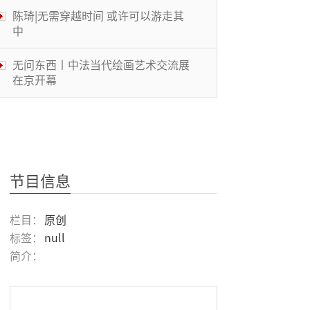
陈琦|无需穿越时间 或许可以游走其
中
无问东西丨中法当代绘画艺术交流展
在京开幕
想象·主流价值丨看到艺术的多元性
体操结合MJ舞步 美大学体操选手走
红
节目信息
被遮蔽的桃花源丨中国传统文化与当
栏目：
原创
代艺术的碰撞
标签：
null
简介：
风景画展丨穿越大洋的艺术