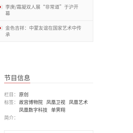
李庚/霜凝双人展“非常道”于沪开
幕
金色吉祥：中蒙友谊在国家艺术中传
承
“凌听”现场——艺术与生活沙龙
有盐看展团：中央美院——安尼施卡
普尔
节目信息
泰康空间在这个离京城最近的“天
栏目：
原创
堂”策划了“一日”和“十年”
标签：
故宫博物院
凤凰卫视
凤凰艺术
凤凰数字科技
单霁翔
儿童优先|周洲：儿童优先的前沿阵
简介：
地——好家庭与好父母