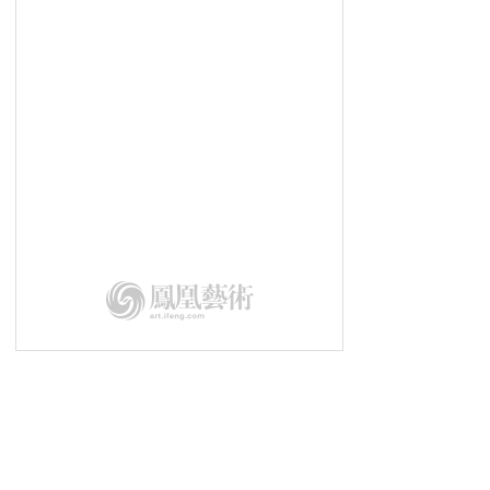
儿童优先|圆桌论坛——教育智慧 启
迪未来
儿童优先|王飞：儿童文娱产业从量
变到质变
儿童优先|汤明磊：人群大发心 产业
大格局 时代大愿景
儿童优先|李风：儿童优先的的坚强
保障——好身体与好未来
儿童优先|兰海：儿童优先的主动力
量——好环境与好表达
儿童优先|霍娇：儿童优先的贴身守
卫——好产品与好品质
儿童优先|胡超：儿童优先的的基础