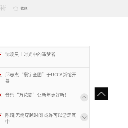
收藏
沈凌昊丨时光中的造梦者
邱志杰“寰宇全图”于UCCA新馆开
幕
音乐“万花筒”让新年更好听！
陈琦|无需穿越时间 或许可以游走其
中