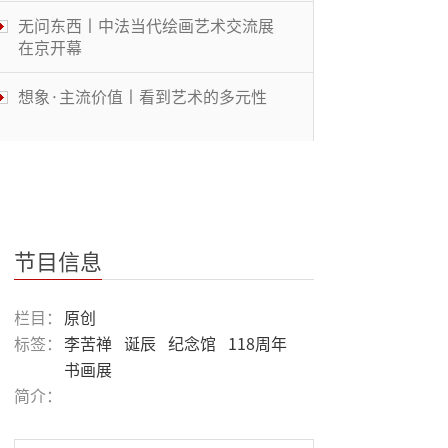
无问东西丨中法当代绘画艺术交流展
在京开幕
想象·主流价值丨看到艺术的多元性
体操结合MJ舞步 美大学体操选手走
红
被遮蔽的桃花源丨中国传统文化与当
代艺术的碰撞
节目信息
风景画展丨穿越大洋的艺术
栏目：
原创
标签：
李苦禅
诞辰
纪念馆
118周年
书画展
鉴往知来丨华人教育名家共话“大艺
简介：
术”