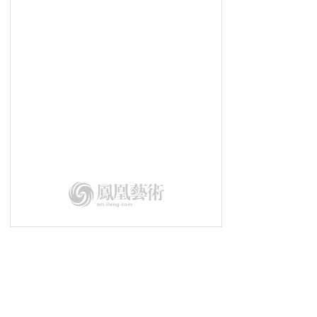
幻城丨古老文明与现代科技的交织
艺术翻转地方经济：日本「濑户内国
际艺术节」
墨韵语丝有知音丨《金耀基教授书法
及文献收藏展》在京开幕
用文化艺术塑造城市灵魂丨第二届深
圳“琵鹭杯”隆重举行
第二届深圳“琵鹭杯”丨演讲嘉宾
乔纳斯·斯坦普
第二届深圳“琵鹭杯”|总策划王中
第二届深圳“琵鹭杯”丨用文化艺术