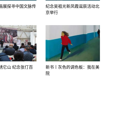
画展探寻中国文脉传
纪念吴祖光新凤霞诞辰活动北
京举行
绣它山 纪念张仃百
新书丨灰色的调色板：我在美
院