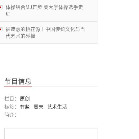
体操结合MJ舞步 美大学体操选手走
红
被遮蔽的桃花源丨中国传统文化与当
代艺术的碰撞
风景画展丨穿越大洋的艺术
鉴往知来丨华人教育名家共话“大艺
术”
节目信息
幻城丨古老文明与现代科技的交织
栏目：
原创
标签：
有盐
周末
艺术生活
简介：
艺术翻转地方经济：日本「濑户内国
际艺术节」