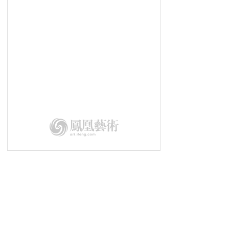
墨韵语丝有知音丨《金耀基教授书法
及文献收藏展》在京开幕
用文化艺术塑造城市灵魂丨第二届深
圳“琵鹭杯”隆重举行
第二届深圳“琵鹭杯”丨演讲嘉宾
乔纳斯·斯坦普
第二届深圳“琵鹭杯”|总策划王中
第二届深圳“琵鹭杯”丨用文化艺术
丰富现代城市公共精神
第二届深圳“琵鹭杯”丨演讲嘉宾
张正霖
第二届深圳“琵鹭杯”丨演讲嘉宾