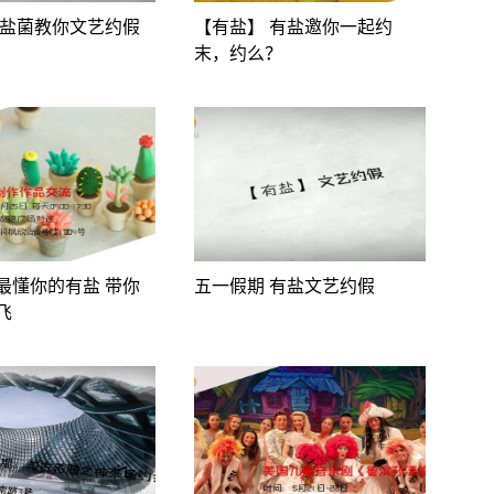
有盐菌教你文艺约假
【有盐】 有盐邀你一起约
末，约么？
最懂你的有盐 带你
五一假期 有盐文艺约假
飞