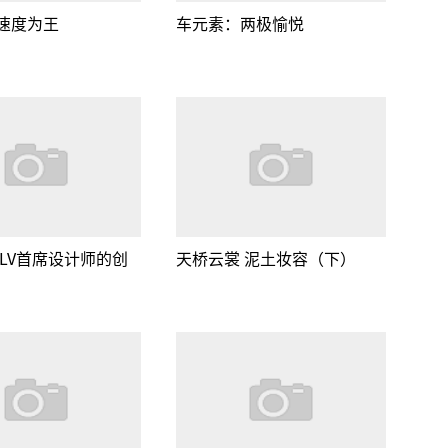
速度为王
车元素：两极愉悦
 LV首席设计师的创
天桥云裳 泥土妆容（下）