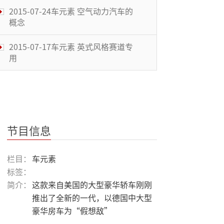
2015-07-24车元素 空气动力汽车的
概念
2015-07-17车元素 英式风格赛道专
用
2015-07-10车元素 超级赛车节
2015-07-10车元素 超级赛车节
节目信息
2015-07-03车元素 镜头中的速度和
栏目：
车元素
激情
标签：
简介：
这款来自美国的大型豪华轿车刚刚
2015-06-26车元素 汽车资讯娱乐系
推出了全新的一代，以德国中大型
统
豪华房车为“假想敌”