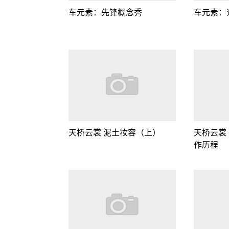
车元素：先锋概念秀
车元素：
天桥云裳 泥土妆容（上）
天桥云裳
作历程