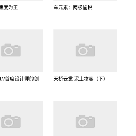
速度为王
车元素：两极愉悦
 LV首席设计师的创
天桥云裳 泥土妆容（下）