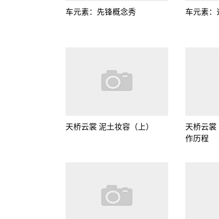
车元素：先锋概念秀
车元素：
天桥云裳 泥土妆容（上）
天桥云裳
作历程