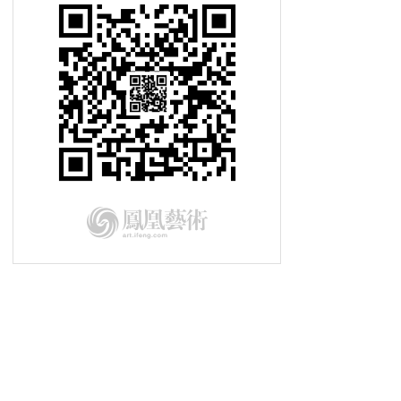
2015-09-04车元素 圆石滩焦点汽车
2015-08-28车元素 两轮电动车不是
梦
车元素：一级方程式试车手的生活
2015-08-14车元素 新款德系小钢炮
发布 外形紧绷动感十足
2015-08-07车元素 定制专属自己的
个性生活
2015-07-24车元素 空气动力汽车的
概念
2015-07-17车元素 英式风格赛道专