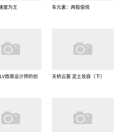
速度为王
车元素：两极愉悦
 LV首席设计师的创
天桥云裳 泥土妆容（下）