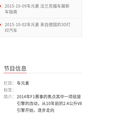
2015-10-09车元素 法兰克福车展新
车指南
2015-10-02车元素 来自德国的3D打
印汽车
2015-09-25车元素 磁悬浮的未来
2015-09-18车元素 与众不同 愉悦感
受
节目信息
2015-09-11车元素 赛车新篇章
栏目：
车元素
标签：
简介：
2014年F1赛事的焦点其中一项就是
2015-09-04车元素 圆石滩焦点汽车
引擎的改动，从10年前的2.4公升V8
引擎开始，逐步走向