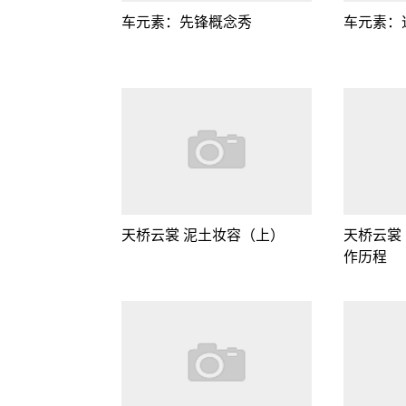
车元素：先锋概念秀
车元素：
天桥云裳 泥土妆容（上）
天桥云裳
作历程