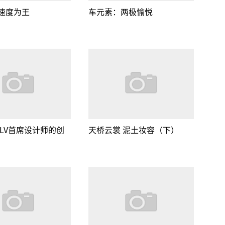
速度为王
车元素：两极愉悦
 LV首席设计师的创
天桥云裳 泥土妆容（下）