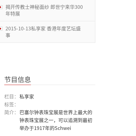
揭开传教士神秘面纱 郎世宁来华300
年特展
2015-10-13私享家 香港年度艺坛盛
事
2015-10-06私享家 2015北京国际设
计周
2015-09-29私享家 五感体验艺术画
作
节目信息
2015-09-22私享家 中式家具的时代
栏目：
私享家
转身
标签：
简介：
巴塞尔钟表珠宝展是世界上最大的
2015-09-15私享家 微缩的北京城
钟表珠宝展之一，可以追溯到最初
举办于1917年的Schwei