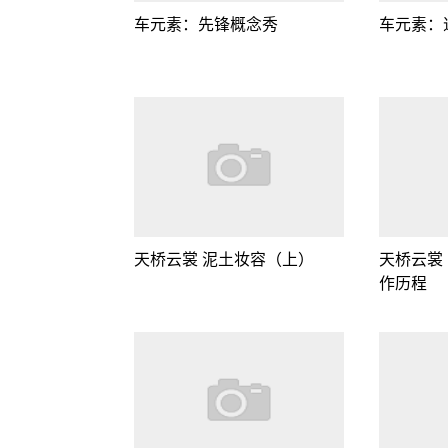
车元素：先锋概念秀
车元素：
天桥云裳 泥土妆容（上）
天桥云裳
作历程