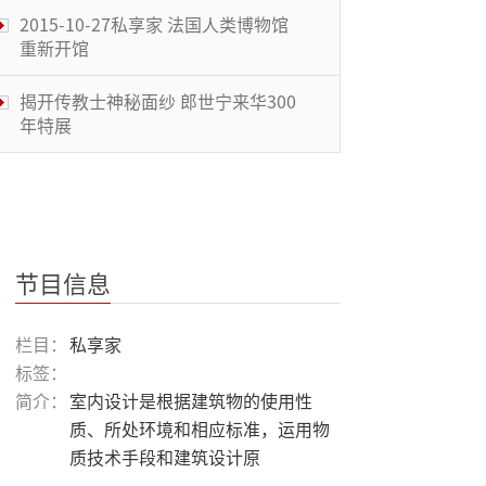
2015-10-27私享家 法国人类博物馆
重新开馆
揭开传教士神秘面纱 郎世宁来华300
年特展
2015-10-13私享家 香港年度艺坛盛
事
2015-10-06私享家 2015北京国际设
计周
节目信息
2015-09-29私享家 五感体验艺术画
栏目：
私享家
作
标签：
简介：
室内设计是根据建筑物的使用性
2015-09-22私享家 中式家具的时代
质、所处环境和相应标准，运用物
转身
质技术手段和建筑设计原