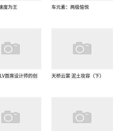
速度为王
车元素：两极愉悦
 LV首席设计师的创
天桥云裳 泥土妆容（下）