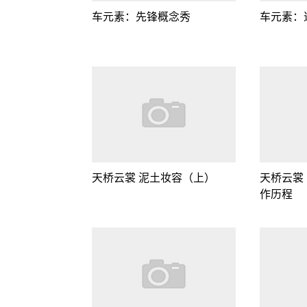
车元素：先锋概念秀
车元素：
天桥云裳 泥土妆容（上）
天桥云裳
作历程