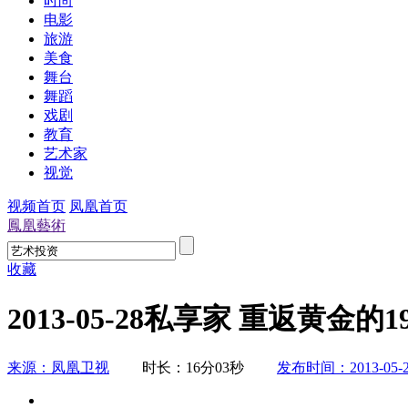
时尚
电影
旅游
美食
舞台
舞蹈
戏剧
教育
艺术家
视觉
视频首页
凤凰首页
鳳凰藝術
收藏
2013-05-28私享家 重返黄金的1
来源：凤凰卫视
时长：16分03秒
发布时间：2013-05-2