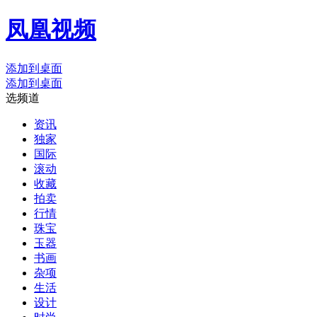
凤凰视频
添加到桌面
添加到桌面
选频道
资讯
独家
国际
滚动
收藏
拍卖
行情
珠宝
玉器
书画
杂项
生活
设计