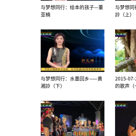
与梦想同行：绘本的孩子—董
与梦想同
亚楠
詅（上）
与梦想同行：水墨回乡——黄
2015-0
湘詅（下）
的歌声（