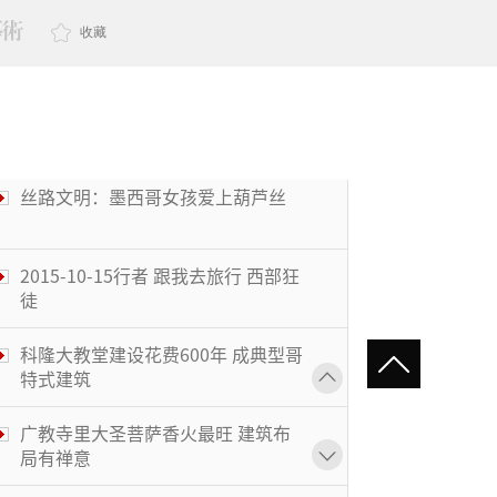
收藏
2015-10-15行者 跟我去旅行 西部狂
徒
科隆大教堂建设花费600年 成典型哥
特式建筑
广教寺里大圣菩萨香火最旺 建筑布
局有禅意
2014-07-30玩转地球 了不起的烘焙
兄弟 斯特拉特福德 上集