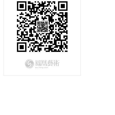
布鲁内尔凭借远见和勇气创造出多个
建筑奇迹
克里夫顿悬索桥是维多利亚时期的建
筑奇迹
简-布鲁威建筑设计带有强烈工业美
学气息
卡拉奇被划分两个城区 旧城区建筑
杂乱无章
2013-01-02玩转地球 阿布扎比之路
2015-08-14玩转地球 我的香港滋味
时尚之都
融合多种建筑风格 沃来顿庄园充满