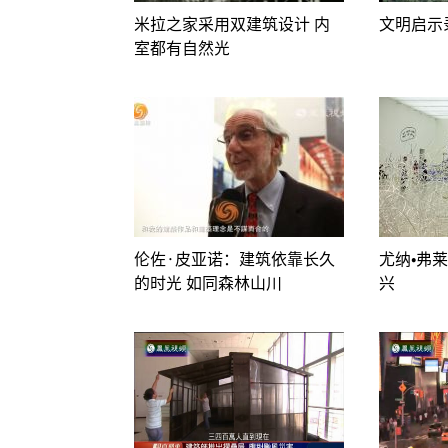
米拉之家采用双建筑设计 内
文明启示
室都有自然光
伦佐·皮亚诺：建筑依靠长久
尤纳•弗
的时光 如同森林山川
兴