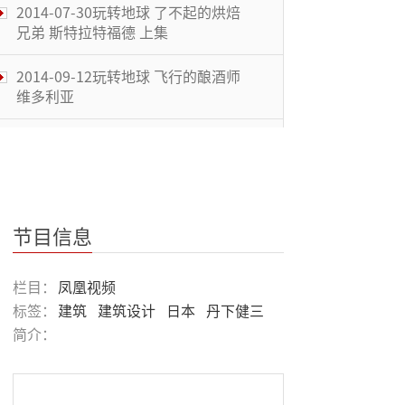
2014-09-12玩转地球 飞行的酿酒师
维多利亚
2015-08-31扬帆走海丝 走进旅游胜
地马耳他
赤坎镇曾是大型圩市 西洋建筑群沿
江而建
木建筑群：紫禁城万千构件不用一枚
钉
节目信息
伯利别墅受欧洲建筑影响 采用古典
栏目：
凤凰视频
主义风格
标签：
建筑
建筑设计
日本
丹下健三
简介：
哈利波特故事的标志建筑：国王十字
车站